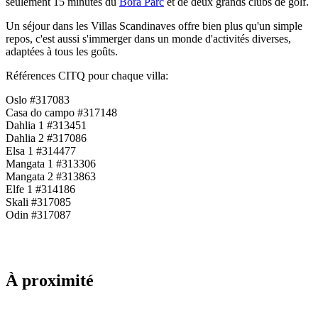
seulement 15 minutes du
Bora Parc
et de deux grands clubs de golf.
Un séjour dans les Villas Scandinaves offre bien plus qu'un simple
repos, c'est aussi s'immerger dans un monde d'activités diverses,
adaptées à tous les goûts.
Références CITQ pour chaque villa:
Oslo #317083
Casa do campo #317148
Dahlia 1 #313451
Dahlia 2 #317086
Elsa 1 #314477
Mangata 1 #313306
Mangata 2 #313863
Elfe 1 #314186
Skali #317085
Odin #317087
À proximité