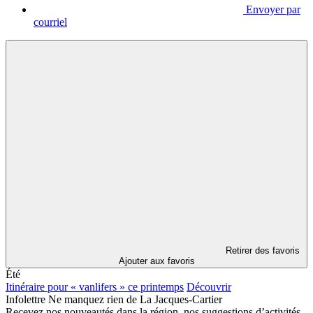
Envoyer par
courriel
Retirer des favoris
Ajouter aux favoris
Été
Itinéraire pour « vanlifers » ce printemps
Découvrir
Infolettre
Ne manquez rien de La Jacques-Cartier
Recevez nos nouveautés dans la région, nos suggestions d’activités,