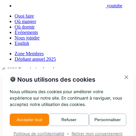
youtube
Quoi faire
Où manger
Où dormir
Événements
Nous joindre
English
Zone Membres
Dépliant annuel 2025
© 2026 Tous droits réservés
×
🍪 Nous utilisons des cookies
Infolettre
Nous utilisons des cookies pour améliorer votre
Ne manquez rien
expérience sur notre site. En continuant à naviguer, vous
acceptez notre utilisation des cookies.
Recevez directement dans votre boîte les meilleures suggestions et
nouveautés touristiques.
Accepter tout
Refuser
Personnaliser
S'abonner
•
Politique de confidentialité
Retirer mon consentement